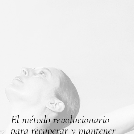
El método revolucionario
para recuperar y mantener